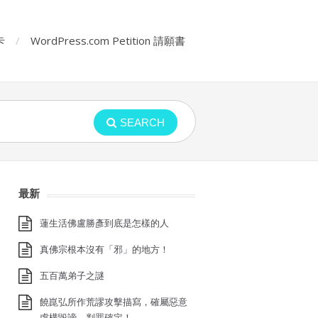
卡
WordPress.com Petition 請願書
SEARCH
最新
蓮生活佛盧勝彥到底是怎樣的人
真佛宗根本沒有「邪」的地方！
五百萬弟子之謎
饒崑弘所作荒謬攻擊描寫，確屬惡意
虛構毀謗，判罪確定！