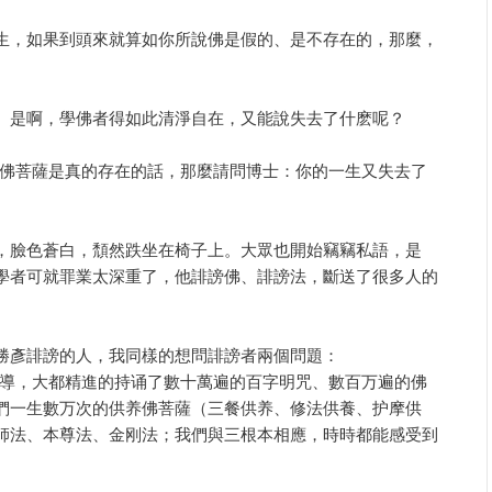
生，如果到頭來就算如你所說佛是假的、是不存在的，那麼，
。是啊，學佛者得如此清淨自在，又能說失去了什麽呢？
果佛菩薩是真的存在的話，那麼請問博士：你的一生又失去了
，臉色蒼白，頹然跌坐在椅子上。大眾也開始竊竊私語，是
學者可就罪業太深重了，他誹謗佛、誹謗法，斷送了很多人的
勝彥誹謗的人，我同樣的想問誹謗者兩個問題：
教導，大都精進的持诵了數十萬遍的百字明咒、數百万遍的佛
們一生數万次的供养佛菩薩（三餐供养、修法供養、护摩供
師法、本尊法、金刚法；我們與三根本相應，時時都能感受到