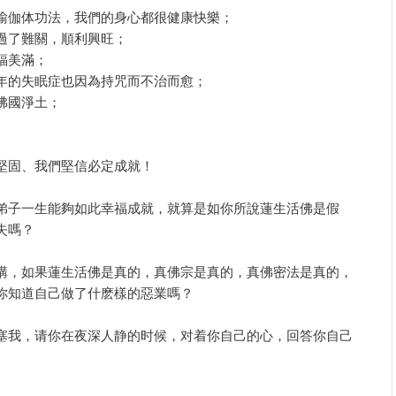
瑜伽体功法，我們的身心都很健康快樂；
過了難關，順利興旺；
福美滿；
年的失眠症也因為持咒而不治而愈；
佛國淨土；
堅固、我們堅信必定成就！
弟子一生能夠如此幸福成就，就算是如你所說蓮生活佛是假
失嗎？
講，如果蓮生活佛是真的，真佛宗是真的，真佛密法是真的，
你知道自己做了什麽樣的惡業嗎？
塞我，请你在夜深人静的时候，对着你自己的心，回答你自己