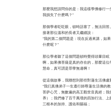
那麼我想請問你的是：我這樣學佛修行一
我損失了什麽嗎？”
那個學者眨眨眼，頓時語塞了，無法回答
接著那位溫和的長者又繼續說：
“我的第二個問題是：現在反過來講，如
什麽呢？”
那位學者聽了這個問題頓時覺得頭暈目眩
啊，如果佛菩薩是真的存在的，那麼這位
慧命，真可謂是罪孽無邊啊！
從這個故事，我聯想到那些對蓮生活佛盧
“我们真佛弟子一生遵行師尊蓮生活佛的
菩萨心咒，無數遍的高王觀世音真經；我
养）；我們修了百千萬壇的四加行法、上
三根本的加持、護佑和賜福；