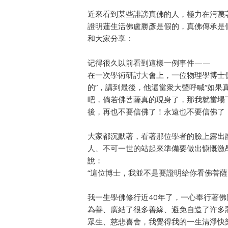
近來看到某些誹謗真佛的人，極力在污蔑
證明蓮生活佛盧勝彥是假的，真佛傳承是
和大家分享：
记得很久以前看到這樣一例事件——
在一次學術研討大會上，一位物理學博士
的”，講到最後，他還當衆大聲呼喊“如
吧，倘若佛菩薩真的現身了，那我就當場
後，再也不要信佛了！永遠也不要信佛了！
大家都沉默著，看著那位學者的臉上露出
人、不可一世的站起來準備要做出慷慨激
說：
“這位博士，我並不是要證明給你看佛菩
我一生學佛修行近40年了，一心奉行著
為善、廣結了很多善緣、避免自造了许多
眾生、慈悲喜舍，我覺得我的一生清淨快