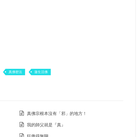
真佛密法
蓮生活佛
真佛宗根本沒有「邪」的地方！
我的師父就是『真』
狂傲得無聊