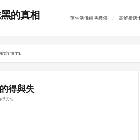
抹黑的真相
蓮生活佛盧勝彥傳
高解析唐
的得與失
的得與失