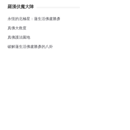
羅漢伏魔大陣
永恆的北極星：蓮生活佛盧勝彥
真佛大救度
真佛護法園地
破解蓮生活佛盧勝彥的八卦