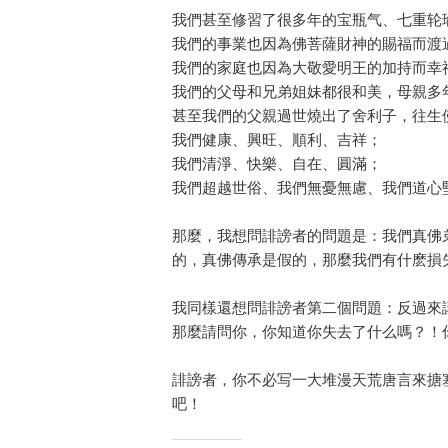
我們甚至修習了很多年的宝瓶气、七重轮
我們的事業也因為佛菩薩財神的賜福而渡
我們的家庭也因為大敬愛明王的加持而幸
我們的父母和兄弟姐妹都很和美，母親多
甚至我們的父親過世燒出了舍利子，往生
我們健康、興旺、順利、吉祥；
我們清淨、快樂、自在、圓滿；
我們超越世俗、我們無憂無慮、我們道心
那麼，我想問誹謗者的問題是：我們真佛
的，真佛傳承是假的，那麼我們有什麽損
我同樣還想問誹謗者第二個問題：反過來
那麼請問你，你知道你失去了什么嗎？！
誹謗者，你不必写一大堆漫天荒唐言來搪
吧！