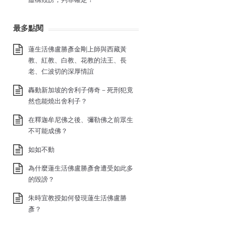
最多點閱
蓮生活佛盧勝彥金剛上師與西藏黃
教、紅教、白教、花教的法王、長
老、仁波切的深厚情誼
轟動新加坡的舍利子傳奇－死刑犯竟
然也能燒出舍利子？
在釋迦牟尼佛之後、彌勒佛之前眾生
不可能成佛？
如如不動
為什麼蓮生活佛盧勝彥會遭受如此多
的毀謗？
朱時宜教授如何發現蓮生活佛盧勝
彥？